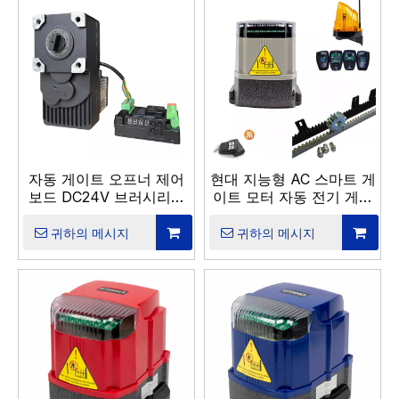
자동 게이트 오프너 제어
현대 지능형 AC 스마트 게
보드 DC24V 브러시리스
이트 모터 자동 전기 게이
게이트 모터 컨트롤러
트 오프너 컨트롤 보드 앱
빌라 최대로드 800kg
귀하의 메시지
귀하의 메시지