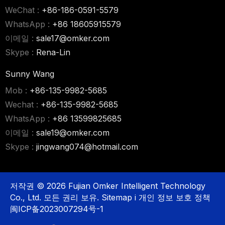
WeChat :
+86-186-0591-5579
WhatsApp :
+86 18605915579
이메일 :
sale17@omker.com
Skype :
Rena-Lin
Sunny Wang
Mob :
+86-135-9982-5685
Wechat :
+86-135-9982-5685
WhatsApp :
+86 13599825685
이메일 :
sale19@omker.com
Skype :
jingwang074@hotmail.com
저작권 ©
2026
Fujian Omker Intelligent Technology
Co., Ltd. 모든 권리 보유.
Sitemap
i
개인 정보 보호 정책
闽ICP备2023007294号-1