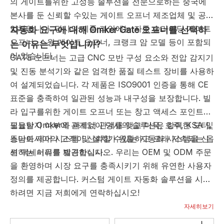
의 게이트를위한 고성능 솔루션을 전문으로하는 중국에
본사를 둔 신뢰할 수있는 게이트 오프너 제조업체 및 공급
업체입니다. 당사의 제품 라인에는 자동 슬라이딩 게이트
자동화 요구에 대해 Omker Gate 오프너를 선택하
오프너, 스윙 게이트 오프너, 크랭크 암 모델 등이 포함되
는 이유는 무엇입니까?
어 있습니다.
GATE 오프너는 고급 CNC 모반 구성 요소와 전압 감지기
및 진동 분석기와 같은 엄격한 품질 테스트 장비를 사용하
여 설계되었습니다. 각 제품은 ISO9001 인증을 통해 CE
표준을 충족하여 일관된 성능과 내구성을 보장합니다. 빌
라 입구를위한 게이트 오프너 또는 창고 액세스 포인트가
필요한지 여부에 관계없이 당사의 솔루션은 강력한 모터,
오늘날 Omker와 파트너 관계를 맺고 미국, 호주, KSA 및
스마트 제어 시스템 및 설치가 원활하고 오래 지속되는 옵
동남아시아의 고객이 신뢰할 수있는 자동화 시스템을 신
션 액세서리를 제공합니다.
뢰하는 이유를 발견하십시오. 우리는 OEM 및 ODM 주문
을 환영하며 시장 요구를 충족시키기 위해 유연한 사용자
정의를 제공합니다. 커스텀 게이트 자동화 솔루션을 시작
하려면 지금 저희에게 연락하십시오!
자세히보기