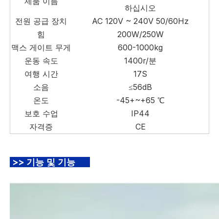
제품 이름
하십시오
전원 공급 장치
AC 120V ~ 240V 50/60Hz
힘
200W/250W
맥스 게이트 무게
600-1000kg
운동 속도
1400r/분
여행 시간
17S
소음
≤56dB
온도
-45+~+65 ℃
보호 수업
IP44
자격증
CE
>> 기능 및 기능