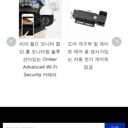
재
리어 필드 모니터 첨
도어 개구부 및 게이
차고 빌라 
무
단 홈 모니터링 솔루
트 제어 용 센서가있
러 도어 및
모
션이있는 Omker
는 자동 전기 게이트
게이트 오
Advanced Wi-Fi
잠금
최신 자동 
Security 카메라
모터 도어