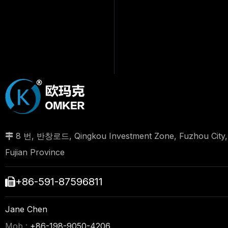
8 번, 반창로드, Qingkou Investment Zone, Fuzhou City,

Fujian Province
+86-591-87596811

Jane Chen
Mob :
+86-198-9050-4206