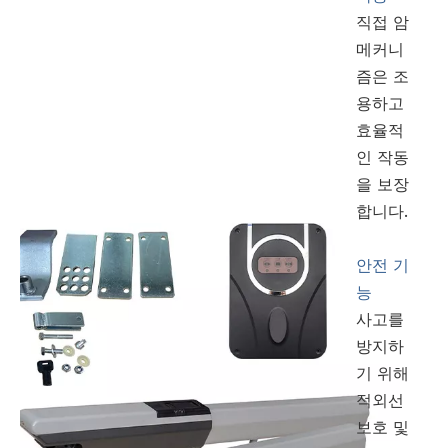
직접 암
메커니
즘은 조
용하고
효율적
인 작동
을 보장
합니다.
안전 기
능
사고를
방지하
기 위해
적외선
보호 및