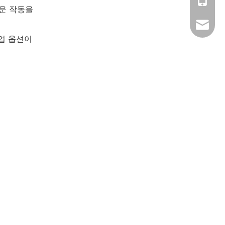
러운 작동을
+86 13
+86-186
sale10
업 옵션이
+86-13
sale17
sale19