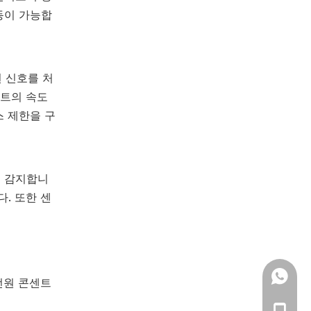
동이 가능합
 신호를 처
이트의 속도
스 제한을 구
을 감지합니
. 또한 센
+86 18
전원 콘센트
+86 13
+86-19